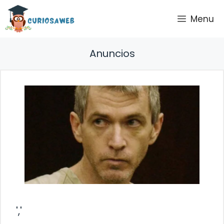
Saltar
Menu
al
contenido
Anuncios
','