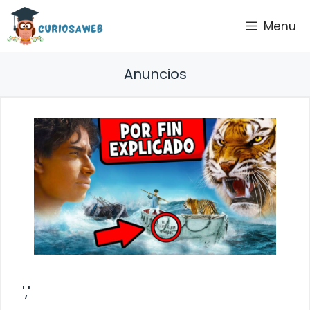
Saltar
Menu
al
contenido
Anuncios
','