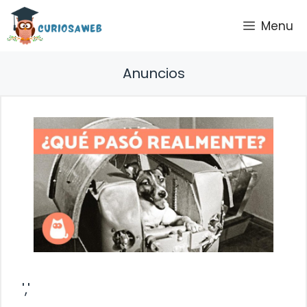
Saltar
Menu
al
contenido
Anuncios
','