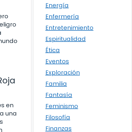
Energía
ero
Enfermería
eligro
Entretenimiento
a
Espiritualidad
 mundo
Ética
Eventos
Exploración
Roja
Familia
Fantasía
es en
Feminismo
da una
Filosofía
s
Finanzas
n