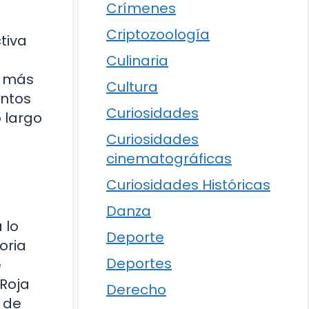
Crímenes
Criptozoología
tiva
Culinaria
s más
Cultura
entos
Curiosidades
 largo
Curiosidades
cinematográficas
Curiosidades Históricas
Danza
 lo
Deporte
oria
Deportes
e
 Roja
Derecho
 de