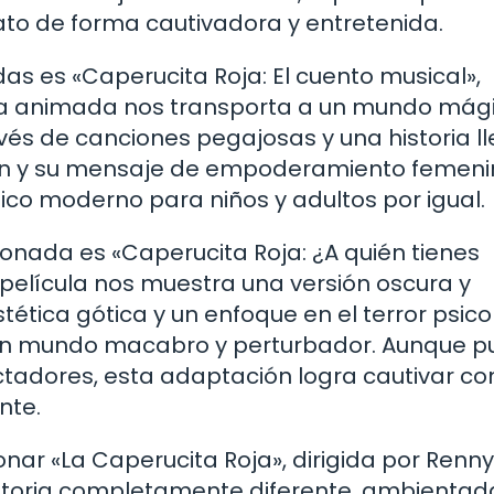
ato de forma cautivadora y entretenida.
 es «Caperucita Roja: El cuento musical»,
cula animada nos transporta a un mundo mág
vés de canciones pegajosas y una historia l
ión y su mensaje de empoderamiento femeni
sico moderno para niños y adultos por igual.
nada es «Caperucita Roja: ¿A quién tienes
a película nos muestra una versión oscura y
tética gótica y un enfoque en el terror psico
 un mundo macabro y perturbador. Aunque 
ctadores, esta adaptación logra cautivar co
nte.
nar «La Caperucita Roja», dirigida por Renny
historia completamente diferente, ambientad