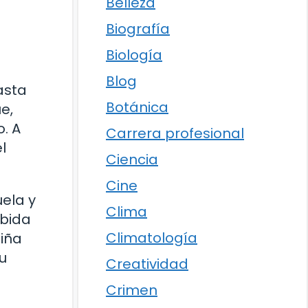
Belleza
Biografía
Biología
Blog
asta
Botánica
e,
. A
Carrera profesional
l
Ciencia
Cine
uela y
Clima
ibida
Climatología
niña
u
Creatividad
Crimen