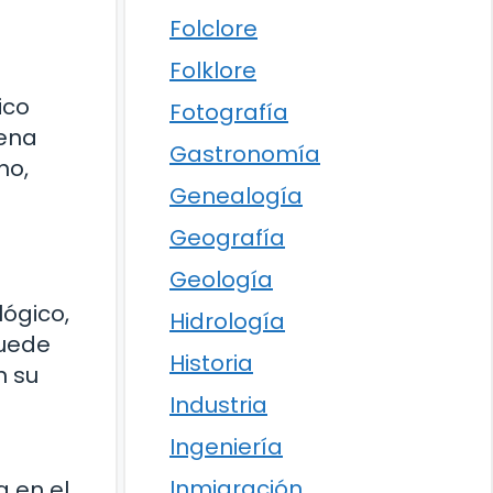
Folclore
Folklore
ico
Fotografía
lena
Gastronomía
no,
Genealogía
Geografía
Geología
lógico,
Hidrología
puede
Historia
n su
Industria
Ingeniería
Inmigración
a en el