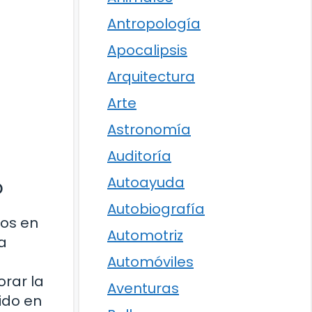
Antropología
Apocalipsis
Arquitectura
Arte
Astronomía
Auditoría
Autoayuda
o
Autobiografía
tos en
Automotriz
a
Automóviles
orar la
Aventuras
ido en