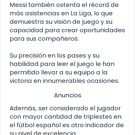
Messi también ostenta el récord de
más asistencias en La Liga, lo que
demuestra su visión de juego y su
capacidad para crear oportunidades
para sus compañeros.
Su precisión en los pases y su
habilidad para leer el juego le han
permitido llevar a su equipo a la
victoria en innumerables ocasiones.
Anuncios
Además, ser considerado el jugador
con mayor cantidad de triplestes en
el fútbol español es otro indicador de
su nivel de excelencia.