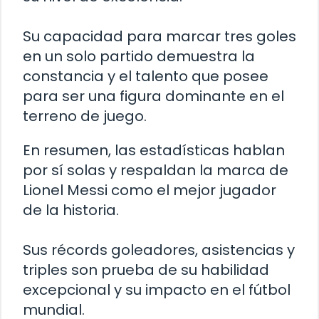
Su capacidad para marcar tres goles
en un solo partido demuestra la
constancia y el talento que posee
para ser una figura dominante en el
terreno de juego.
En resumen, las estadísticas hablan
por sí solas y respaldan la marca de
Lionel Messi como el mejor jugador
de la historia.
Sus récords goleadores, asistencias y
triples son prueba de su habilidad
excepcional y su impacto en el fútbol
mundial.