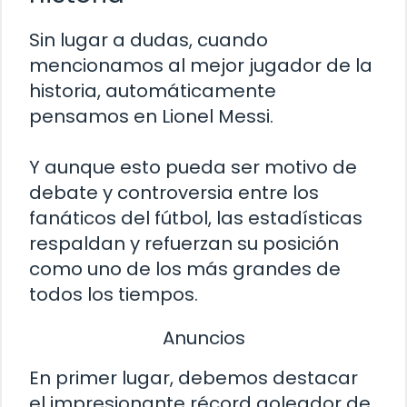
Sin lugar a dudas, cuando
mencionamos al mejor jugador de la
historia, automáticamente
pensamos en Lionel Messi.
Y aunque esto pueda ser motivo de
debate y controversia entre los
fanáticos del fútbol, las estadísticas
respaldan y refuerzan su posición
como uno de los más grandes de
todos los tiempos.
Anuncios
En primer lugar, debemos destacar
el impresionante récord goleador de