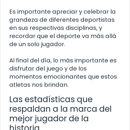
Es importante apreciar y celebrar la
grandeza de diferentes deportistas
en sus respectivas disciplinas, y
recordar que el deporte va más allá
de un solo jugador.
Al final del día, lo más importante es
disfrutar del juego y de los
momentos emocionantes que estos
atletas nos brindan.
Las estadísticas que
respaldan a la marca del
mejor jugador de la
historia