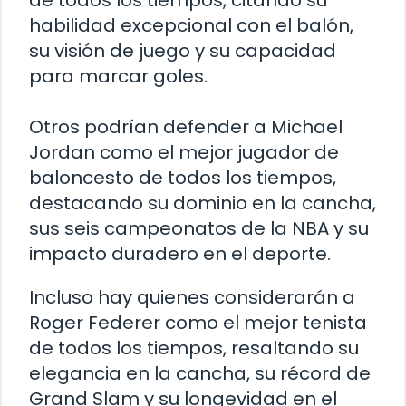
de todos los tiempos, citando su
habilidad excepcional con el balón,
su visión de juego y su capacidad
para marcar goles.
Otros podrían defender a Michael
Jordan como el mejor jugador de
baloncesto de todos los tiempos,
destacando su dominio en la cancha,
sus seis campeonatos de la NBA y su
impacto duradero en el deporte.
Incluso hay quienes considerarán a
Roger Federer como el mejor tenista
de todos los tiempos, resaltando su
elegancia en la cancha, su récord de
Grand Slam y su longevidad en el