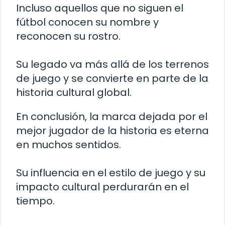
Incluso aquellos que no siguen el
fútbol conocen su nombre y
reconocen su rostro.
Su legado va más allá de los terrenos
de juego y se convierte en parte de la
historia cultural global.
En conclusión, la marca dejada por el
mejor jugador de la historia es eterna
en muchos sentidos.
Su influencia en el estilo de juego y su
impacto cultural perdurarán en el
tiempo.