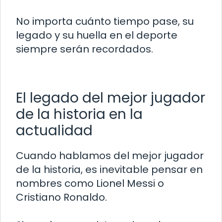
No importa cuánto tiempo pase, su
legado y su huella en el deporte
siempre serán recordados.
El legado del mejor jugador
de la historia en la
actualidad
Cuando hablamos del mejor jugador
de la historia, es inevitable pensar en
nombres como Lionel Messi o
Cristiano Ronaldo.