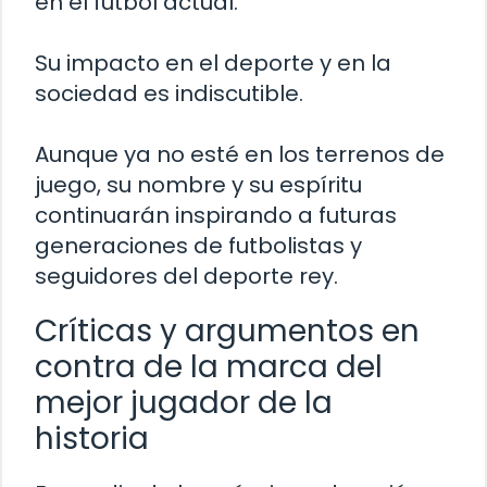
en el fútbol actual.
Su impacto en el deporte y en la
sociedad es indiscutible.
Aunque ya no esté en los terrenos de
juego, su nombre y su espíritu
continuarán inspirando a futuras
generaciones de futbolistas y
seguidores del deporte rey.
Críticas y argumentos en
contra de la marca del
mejor jugador de la
historia