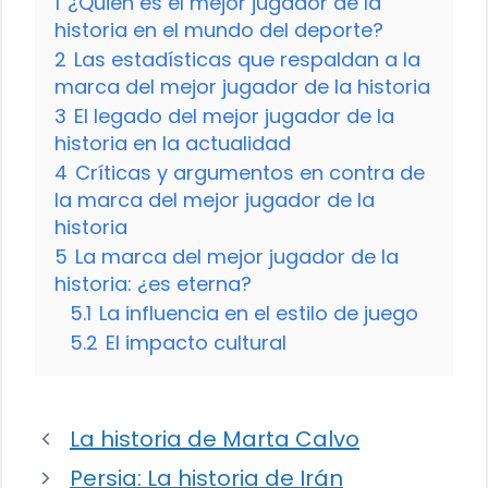
1
¿Quién es el mejor jugador de la
historia en el mundo del deporte?
2
Las estadísticas que respaldan a la
marca del mejor jugador de la historia
3
El legado del mejor jugador de la
historia en la actualidad
4
Críticas y argumentos en contra de
la marca del mejor jugador de la
historia
5
La marca del mejor jugador de la
historia: ¿es eterna?
5.1
La influencia en el estilo de juego
5.2
El impacto cultural
La historia de Marta Calvo
Persia: La historia de Irán