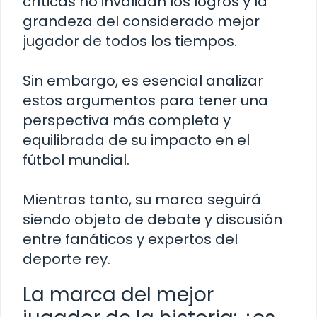
críticas no invalidan los logros y la
grandeza del considerado mejor
jugador de todos los tiempos.
Sin embargo, es esencial analizar
estos argumentos para tener una
perspectiva más completa y
equilibrada de su impacto en el
fútbol mundial.
Mientras tanto, su marca seguirá
siendo objeto de debate y discusión
entre fanáticos y expertos del
deporte rey.
La marca del mejor