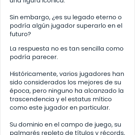
una figura icónica.
Sin embargo, ¿es su legado eterno o
podría algún jugador superarlo en el
futuro?
La respuesta no es tan sencilla como
podría parecer.
Históricamente, varios jugadores han
sido considerados los mejores de su
época, pero ninguno ha alcanzado la
trascendencia y el estatus mítico
como este jugador en particular.
Su dominio en el campo de juego, su
palmarés repleto de títulos y récords,