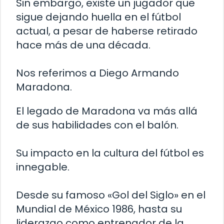
Sin embargo, existe un jugador que
sigue dejando huella en el fútbol
actual, a pesar de haberse retirado
hace más de una década.
Nos referimos a Diego Armando
Maradona.
El legado de Maradona va más allá
de sus habilidades con el balón.
Su impacto en la cultura del fútbol es
innegable.
Desde su famoso «Gol del Siglo» en el
Mundial de México 1986, hasta su
liderazgo como entrenador de la