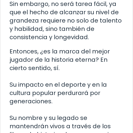
Sin embargo, no será tarea fácil, ya
que el hecho de alcanzar su nivel de
grandeza requiere no solo de talento
y habilidad, sino también de
consistencia y longevidad.
Entonces, ¿es la marca del mejor
jugador de la historia eterna? En
cierto sentido, sí.
Su impacto en el deporte y en la
cultura popular perdurará por
generaciones.
Su nombre y su legado se
mantendrán vivos a través de los