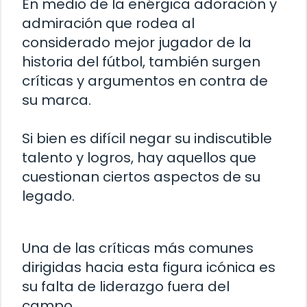
En medio de la enérgica adoración y
admiración que rodea al
considerado mejor jugador de la
historia del fútbol, también surgen
críticas y argumentos en contra de
su marca.
Si bien es difícil negar su indiscutible
talento y logros, hay aquellos que
cuestionan ciertos aspectos de su
legado.
Una de las críticas más comunes
dirigidas hacia esta figura icónica es
su falta de liderazgo fuera del
campo.