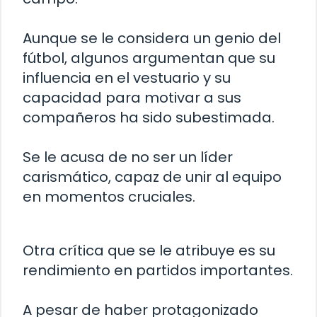
Aunque se le considera un genio del
fútbol, algunos argumentan que su
influencia en el vestuario y su
capacidad para motivar a sus
compañeros ha sido subestimada.
Se le acusa de no ser un líder
carismático, capaz de unir al equipo
en momentos cruciales.
Otra crítica que se le atribuye es su
rendimiento en partidos importantes.
A pesar de haber protagonizado