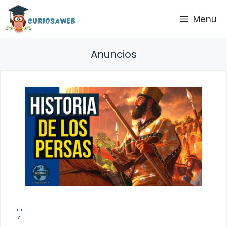
Saltar
Menu
al
contenido
Anuncios
','