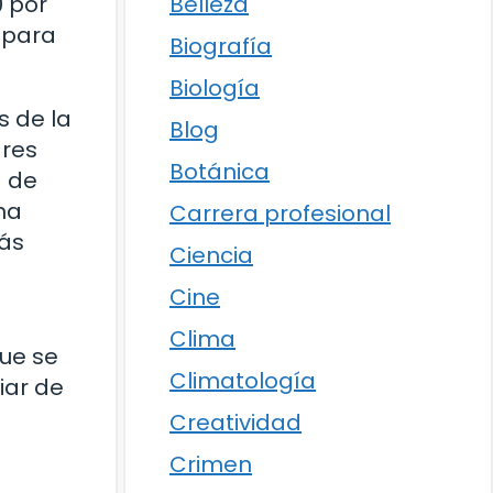
Belleza
0 por
 para
Biografía
Biología
s de la
Blog
dres
Botánica
a de
na
Carrera profesional
más
Ciencia
Cine
Clima
ue se
Climatología
iar de
Creatividad
Crimen