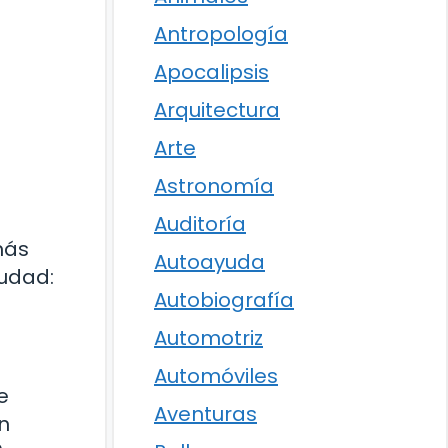
Antropología
Apocalipsis
Arquitectura
Arte
Astronomía
Auditoría
 más
Autoayuda
iudad:
Autobiografía
Automotriz
Automóviles
e
Aventuras
n