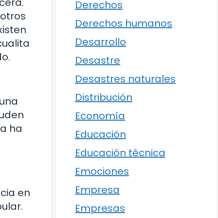
cera.
Derechos
otros
Derechos humanos
xisten
Desarrollo
ualita
do.
Desastre
Desastres naturales
Distribución
 una
cuden
Economía
ta ha
Educación
Educación técnica
Emociones
Empresa
cia en
ular.
Empresas