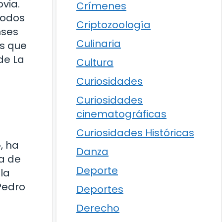
via.
Crímenes
todos
Criptozoología
nses
Culinaria
os que
de La
Cultura
Curiosidades
Curiosidades
cinematográficas
Curiosidades Históricas
, ha
Danza
ra de
Deporte
la
Pedro
Deportes
Derecho