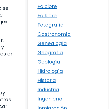
Folclore
o se
se
Folklore
je».
Fotografía
Gastronomía
r,
Genealogía
 y
Geografía
tes en
Geología
Hidrología
Historia
Industria
hay
Ingeniería
etrás
car
Inmigración