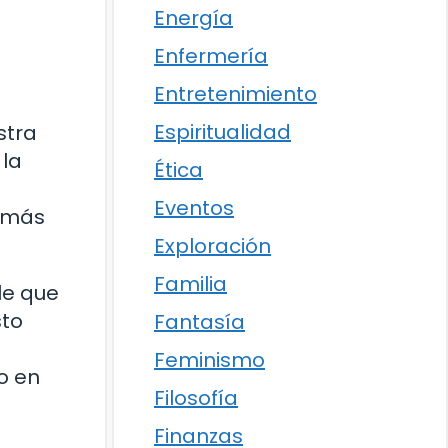
Energía
Enfermería
Entretenimiento
Espiritualidad
stra
 la
Ética
Eventos
s más
Exploración
Familia
le que
sto
Fantasía
o
Feminismo
o en
Filosofía
Finanzas