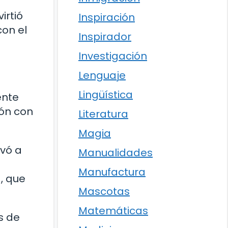
irtió
Inspiración
con el
Inspirador
Investigación
Lenguaje
Lingüística
ente
ión con
Literatura
Magia
evó a
Manualidades
Manufactura
, que
Mascotas
Matemáticas
s de