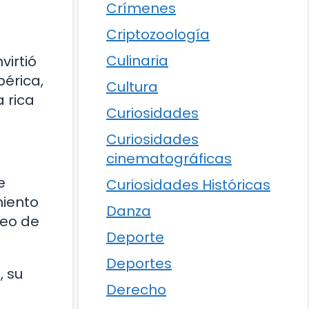
Crímenes
Criptozoología
Culinaria
virtió
bérica,
Cultura
 rica
Curiosidades
Curiosidades
cinematográficas
e
Curiosidades Históricas
miento
Danza
peo de
Deporte
Deportes
, su
Derecho