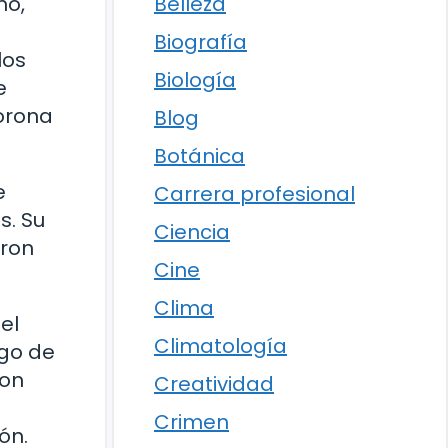
Belleza
mo,
Biografía
los
Biología
e
Corona
Blog
Botánica
e
Carrera profesional
s. Su
Ciencia
eron
Cine
Clima
el
Climatología
go de
con
Creatividad
Crimen
ón.