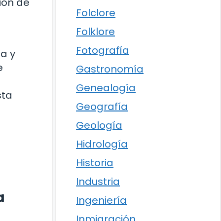
ión de
Folclore
Folklore
Fotografía
da y
e
Gastronomía
Genealogía
sta
Geografía
Geología
Hidrología
Historia
Industria
a
Ingeniería
Inmigración