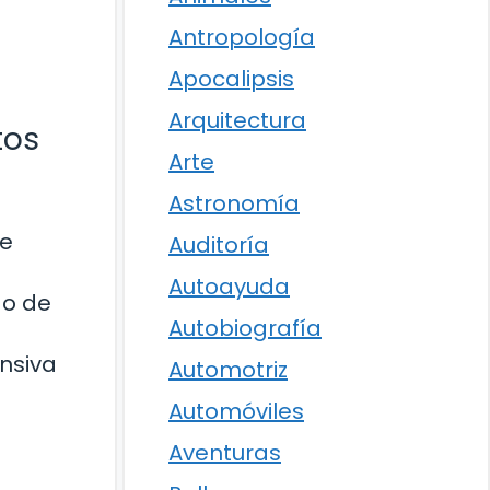
Antropología
Apocalipsis
Arquitectura
tos
Arte
Astronomía
te
Auditoría
Autoayuda
do de
Autobiografía
nsiva
Automotriz
Automóviles
Aventuras