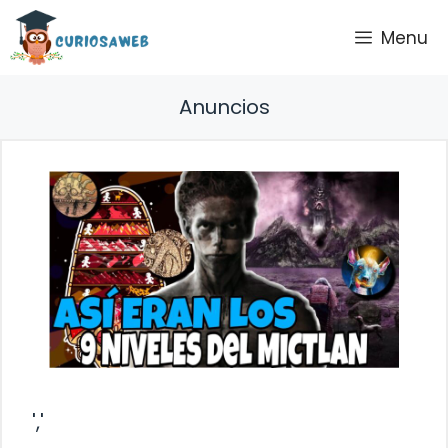
Saltar
Menu
al
contenido
Anuncios
','