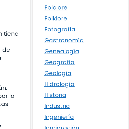
Folclore
Folklore
Fotografía
n tiene
Gastronomía
a de
Genealogía
a
Geografía
Geología
Hidrología
án.
Historia
por la
tas
Industria
Ingeniería
y
Inmigración