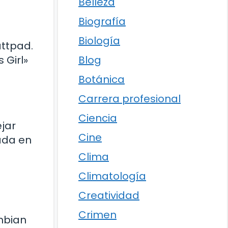
Belleza
Biografía
Biología
attpad.
Blog
 Girl»
Botánica
Carrera profesional
Ciencia
jar
Cine
sada en
Clima
Climatología
Creatividad
Crimen
ambian