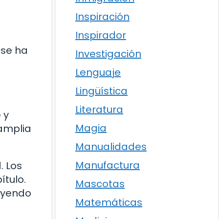
Inspiración
Inspirador
 se ha
Investigación
Lenguaje
Lingüística
Literatura
 y
Magia
 amplia
Manualidades
Manufactura
. Los
tulo.
Mascotas
eyendo
Matemáticas