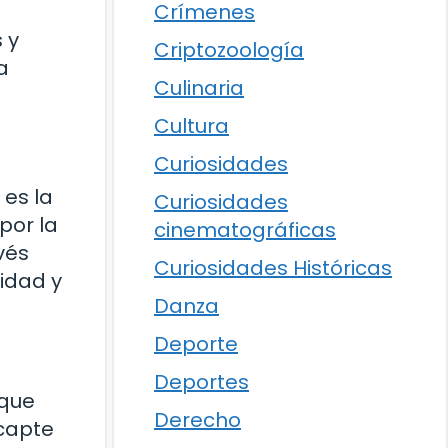
Crímenes
 y
Criptozoología
a
Culinaria
Cultura
Curiosidades
 es la
Curiosidades
por la
cinematográficas
vés
Curiosidades Históricas
tidad y
Danza
Deporte
Deportes
 que
Derecho
 capte