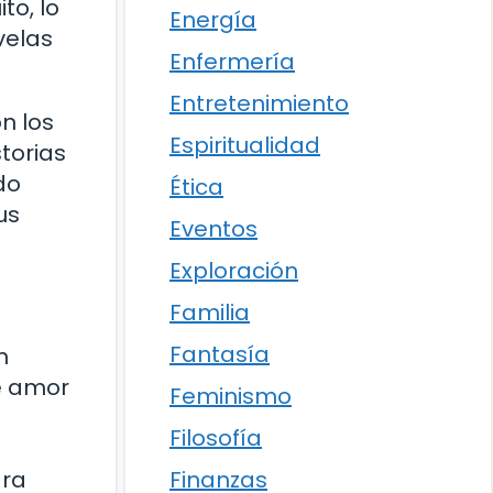
to, lo
Energía
velas
Enfermería
Entretenimiento
n los
Espiritualidad
storias
do
Ética
us
Eventos
Exploración
Familia
Fantasía
n
e amor
Feminismo
Filosofía
ara
Finanzas