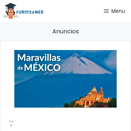
Saltar
Menu
al
contenido
Anuncios
','