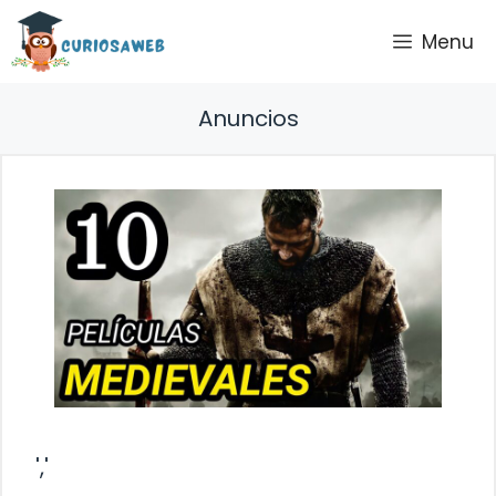
Saltar
Menu
al
contenido
Anuncios
','