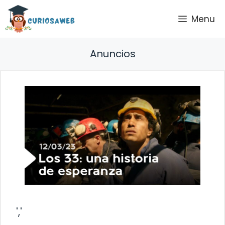
Saltar
Menu
al
contenido
Anuncios
','