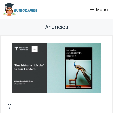
Saltar
Menu
al
contenido
Anuncios
','