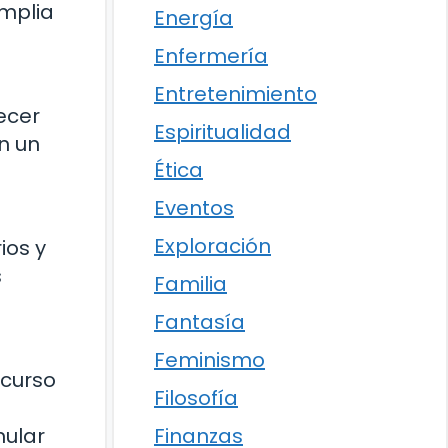
amplia
Energía
Enfermería
Entretenimiento
ecer
Espiritualidad
n un
Ética
Eventos
Exploración
ios y
s
Familia
Fantasía
Feminismo
ecurso
Filosofía
Finanzas
mular