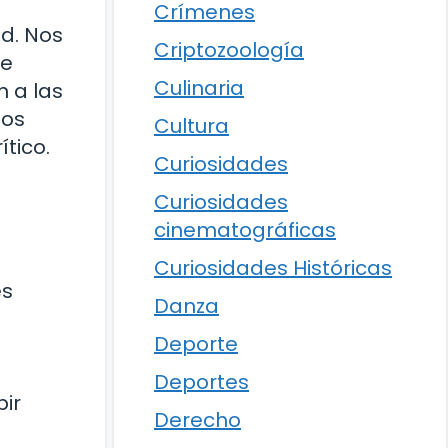
Crímenes
d. Nos
Criptozoología
ue
Culinaria
 a las
nos
Cultura
ítico.
Curiosidades
Curiosidades
cinematográficas
Curiosidades Históricas
es
Danza
Deporte
Deportes
bir
Derecho