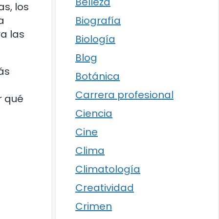
Belleza
as, los
a
Biografía
a las
Biología
Blog
ás
Botánica
Carrera profesional
r qué
Ciencia
Cine
Clima
Climatología
Creatividad
Crimen