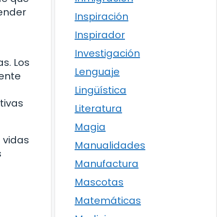
render
Inspiración
Inspirador
Investigación
s. Los
Lenguaje
lente
Lingüística
tivas
Literatura
Magia
s vidas
Manualidades
s
Manufactura
Mascotas
Matemáticas