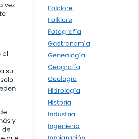
a vez
Folclore
te
Folklore
Fotografía
Gastronomía
 el
Genealogía
Geografía
a su
Geología
 solo
ueden
Hidrología
Historia
 de
Industria
más y
Ingeniería
s de
Inmigración
de que