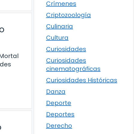
Crímenes
Criptozoología
Culinaria
co
Cultura
Curiosidades
Mortal
Curiosidades
ades
cinematográficas
Curiosidades Históricas
Danza
Deporte
Deportes
o
Derecho