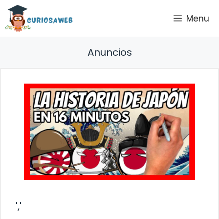
Saltar
Menu
al
contenido
Anuncios
','