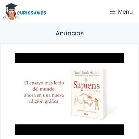
Saltar
Menu
al
contenido
Anuncios