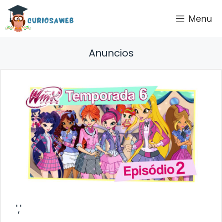
Saltar
Menu
al
contenido
Anuncios
','