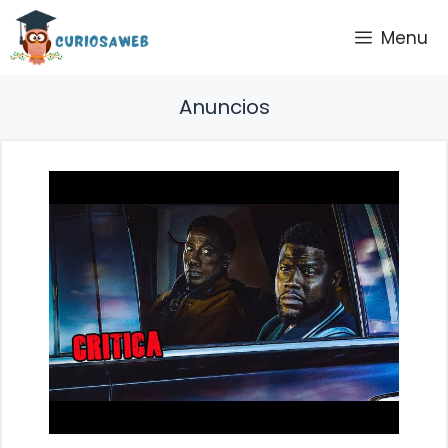
Saltar
Menu
al
contenido
Anuncios