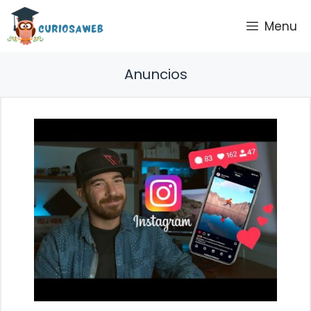
Saltar
Menu
al
contenido
Anuncios