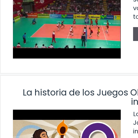
v
t
La historia de los Juegos 
i
L
J
i