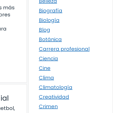
Belleza
as más
Biografía
ores
Biología
ara
Blog
Botánica
Carrera profesional
Ciencia
Cine
Clima
Climatología
ial
Creatividad
Crimen
etbol,