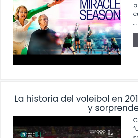
p
c
…
La historia del voleibol en 
y sorprend
C
f
s