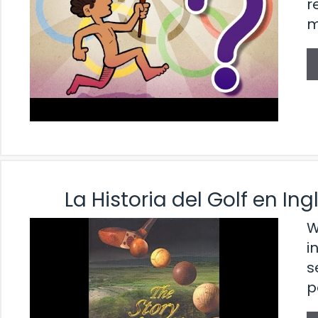
r
m
La Historia del Golf en I
W
i
s
p