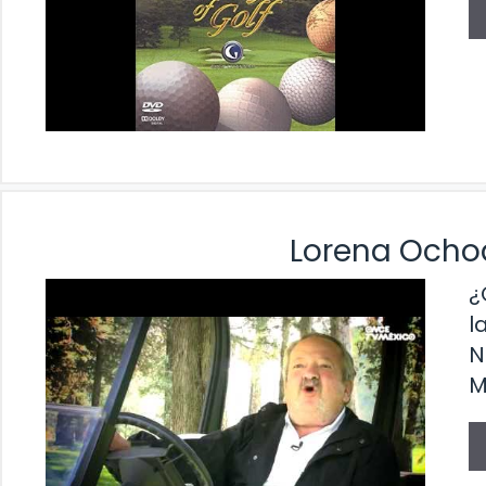
Lorena Ochoa
¿
l
N
M