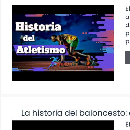
E
a
d
p
p
La historia del baloncesto:
E