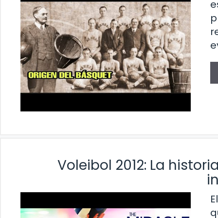
e
p
r
e
Voleibol 2012: La histo
i
E
q