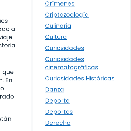
Crímenes
Criptozoología
ues
Culinaria
ado a
Cultura
iaje
toria.
Curiosidades
Curiosidades
cinematográficas
a que
Curiosidades Históricas
. En
 o
Danza
urado
Deporte
Deportes
stán
Derecho