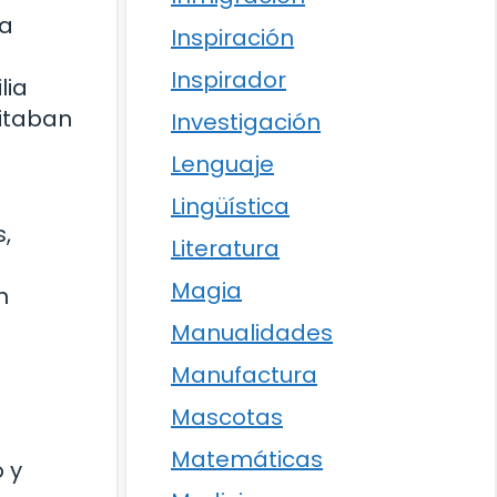
sa
Inspiración
Inspirador
lia
bitaban
Investigación
Lenguaje
Lingüística
,
Literatura
Magia
n
Manualidades
Manufactura
Mascotas
Matemáticas
 y