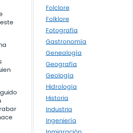
Folclore
e
Folklore
 este
Fotografía
Gastronomía
una
Genealogía
s
Geografía
uien
Geología
Hidrología
eguido
Historia
n
grabar
Industria
hace
Ingeniería
Inmigración