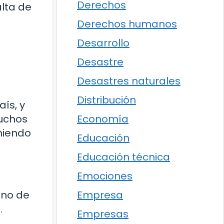
Derechos
lta de
Derechos humanos
Desarrollo
Desastre
Desastres naturales
Distribución
ís, y
muchos
Economía
niendo
Educación
Educación técnica
Emociones
Uno de
Empresa
.
Empresas
e