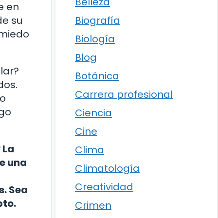
Belleza
e en
de su
Biografía
 miedo
Biología
Blog
lar?
Botánica
dos.
Carrera profesional
lo
lgo
Ciencia
Cine
 La
Clima
te una
Climatología
Creatividad
s. Sea
pto.
Crimen