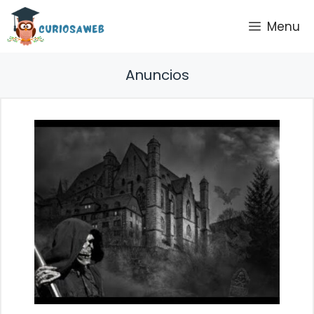
Saltar
Menu
al
contenido
Anuncios