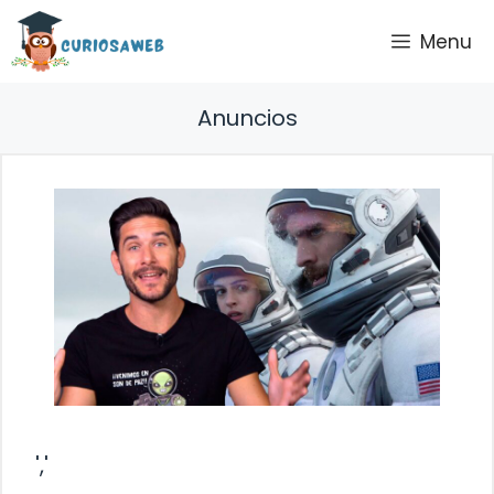
Saltar
Menu
al
contenido
Anuncios
','