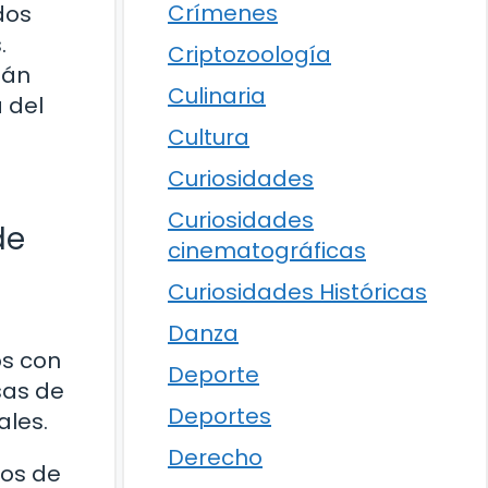
Crímenes
dos
.
Criptozoología
tán
Culinaria
 del
Cultura
Curiosidades
Curiosidades
de
cinematográficas
Curiosidades Históricas
Danza
os con
Deporte
sas de
Deportes
ales.
Derecho
tos de