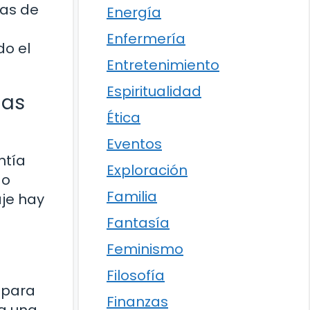
sas de
Energía
Enfermería
do el
Entretenimiento
Espiritualidad
las
Ética
Eventos
ntía
Exploración
do
Familia
je hay
Fantasía
Feminismo
Filosofía
 para
Finanzas