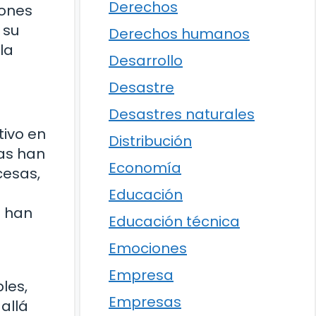
Derechos
iones
 su
Derechos humanos
la
Desarrollo
Desastre
Desastres naturales
tivo en
Distribución
cas han
Economía
cesas,
Educación
a han
Educación técnica
Emociones
Empresa
les,
Empresas
allá