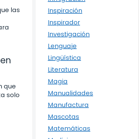
que las
Inspiración
Inspirador
ara
Investigación
Lenguaje
Lingüística
 en
Literatura
Magia
n que
Manualidades
ta solo
Manufactura
Mascotas
Matemáticas