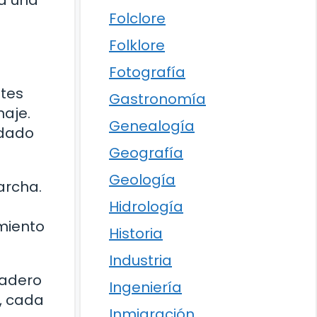
 a una
Folclore
Folklore
Fotografía
ntes
Gastronomía
naje.
Genealogía
idado
Geografía
Geología
archa.
Hidrología
miento
Historia
Industria
dadero
Ingeniería
l, cada
Inmigración