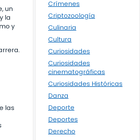
Crímenes
, un
Criptozoología
y la
smo y
Culinaria
Cultura
rrera.
Curiosidades
Curiosidades
cinematográficas
Curiosidades Históricas
Danza
Deporte
e las
Deportes
s
Derecho