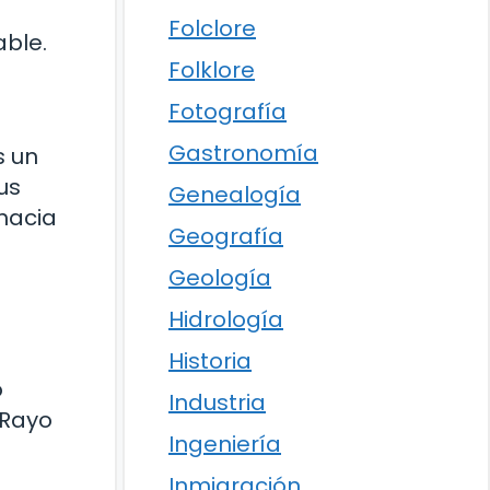
Folclore
able.
Folklore
Fotografía
Gastronomía
s un
us
Genealogía
hacia
Geografía
Geología
Hidrología
Historia
o
Industria
 Rayo
Ingeniería
Inmigración