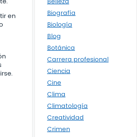
Belleza
te.
Biografía
ir en
Biología
o
Blog
.
Botánica
ón
Carrera profesional
s
Ciencia
rse.
Cine
Clima
Climatología
Creatividad
Crimen