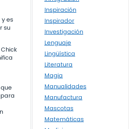
Inspiración
 y es
Inspirador
r su
Investigación
Lenguaje
 Chick
Lingüística
ifica
Literatura
Magia
Manualidades
 que
 para
Manufactura
Mascotas
ón
Matemáticas