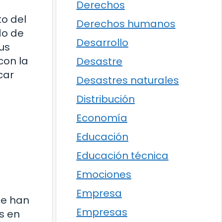
Derechos
to del
Derechos humanos
do de
Desarrollo
tus
con la
Desastre
car
Desastres naturales
Distribución
Economía
Educación
Educación técnica
Emociones
Empresa
se han
Empresas
s en