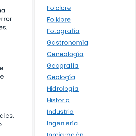
Folclore
ha
rror
Folklore
es.
Fotografía
Gastronomía
Genealogía
Geografía
de
re
Geología
Hidrología
Historia
Industria
ales,
Ingeniería
o
Inmigración