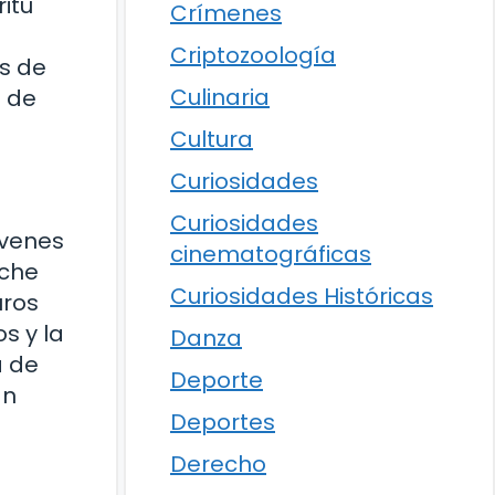
itu
Crímenes
Criptozoología
as de
Culinaria
s de
Cultura
Curiosidades
Curiosidades
óvenes
cinematográficas
oche
Curiosidades Históricas
uros
s y la
Danza
a de
Deporte
an
Deportes
Derecho