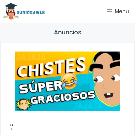
Saltar
Menu
al
contenido
Anuncios
','