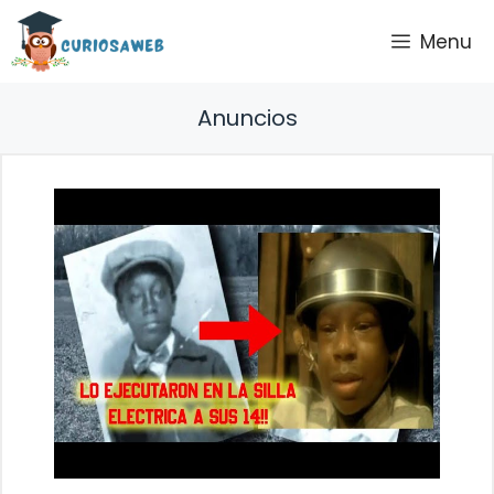
Saltar
Menu
al
contenido
Anuncios